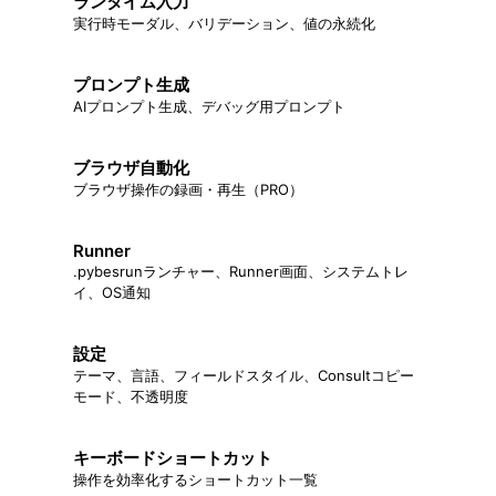
ランタイム入力
実行時モーダル、バリデーション、値の永続化
プロンプト生成
AIプロンプト生成、デバッグ用プロンプト
ブラウザ自動化
ブラウザ操作の録画・再生（PRO）
Runner
.pybesrunランチャー、Runner画面、システムトレ
イ、OS通知
設定
テーマ、言語、フィールドスタイル、Consultコピー
モード、不透明度
キーボードショートカット
操作を効率化するショートカット一覧