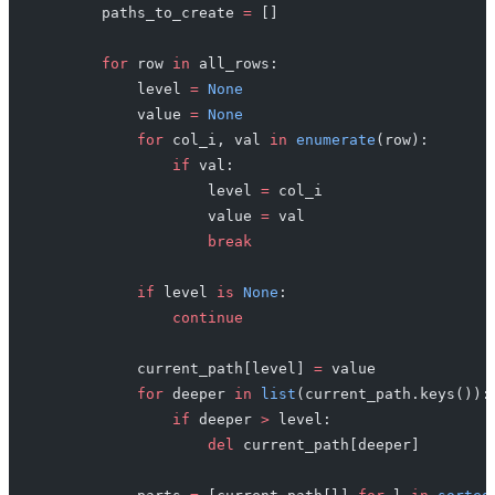
        paths_to_create 
=
 []
        for
 row 
in
 all_rows:
            level 
=
 None
            value 
=
 None
            for
 col_i, val 
in
 enumerate
(row):
                if
 val:
                    level 
=
 col_i
                    value 
=
 val
                    break
            if
 level 
is
 None
:
                continue
            current_path[level] 
=
 value
            for
 deeper 
in
 list
(current_path.keys()):
                if
 deeper 
>
 level:
                    del
 current_path[deeper]