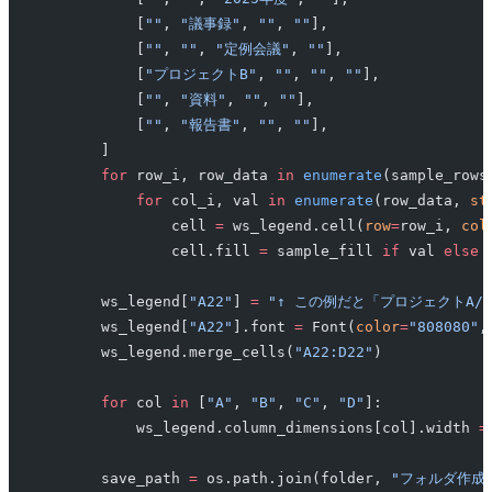
            [
""
, 
"議事録"
, 
""
, 
""
],
            [
""
, 
""
, 
"定例会議"
, 
""
],
            [
"プロジェクトB"
, 
""
, 
""
, 
""
],
            [
""
, 
"資料"
, 
""
, 
""
],
            [
""
, 
"報告書"
, 
""
, 
""
],
        ]
        for
 row_i, row_data 
in
 enumerate
(sample_rows
            for
 col_i, val 
in
 enumerate
(row_data, 
st
                cell 
=
 ws_legend.cell(
row
=
row_i, 
col
                cell.fill 
=
 sample_fill 
if
 val 
else
 
        ws_legend[
"A22"
] 
=
 "↑ この例だと「プロジェクトA/
        ws_legend[
"A22"
].font 
=
 Font(
color
=
"808080"
,
        ws_legend.merge_cells(
"A22:D22"
)
        for
 col 
in
 [
"A"
, 
"B"
, 
"C"
, 
"D"
]:
            ws_legend.column_dimensions[col].width 
=
        save_path 
=
 os.path.join(folder, 
"フォルダ作成ひ