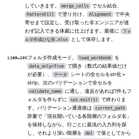
していきます。
でセル結合、
merge_cells
で塗り分け、
で中央
PatternFill
Alignment
寄せまで設定し、受け取った非エンジニアが迷
わず記入できる体裁に仕上げます。最後に
フォ
として保存します。
ルダ作成ひな形.xlsx
フォルダ作成モード。
を
load_workbook
L108–185
で開き（数式の結果値だけ
data_only=True
が必要）、
シートの全セルをstr化＋
データ
strip。次のバリデーションで全セルを
に通し、違反があれば1件もフ
validate_name
ォルダを作らずに
で終わりま
sys.exit(1)
す。バリデーション通過後は
current_path
辞書で「現在開いている各階層のフォルダ名」
を保持しながら、行ごとに最浅の入力列を探
し、それより深い階層を
で落としてから
del