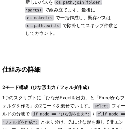
新しいパスを
os.path.join(folder,
で組み立てます。最後に
*parts)
で一括作成し、既存パスは
os.makedirs
で除外してスキップ件数と
os.path.exists
してカウント。
仕組みの詳細
2モード構成（ひな形出力 / フォルダ作成）
1つのスクリプトに「ひな形Excelを出力」と「Excelからフ
ォルダを作る」の2モードを乗せています。
フィー
select
ルドの分岐で
/
if mode == "ひな形を出力":
elif mode ==
と振り分け。先にひな形を渡して非エン
"フォルダを作成":