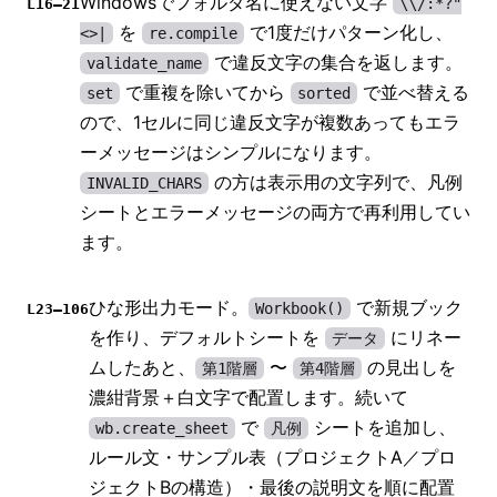
Windowsでフォルダ名に使えない文字
\\/:*?"
L16–21
を
で1度だけパターン化し、
<>|
re.compile
で違反文字の集合を返します。
validate_name
で重複を除いてから
で並べ替える
set
sorted
ので、1セルに同じ違反文字が複数あってもエラ
ーメッセージはシンプルになります。
の方は表示用の文字列で、凡例
INVALID_CHARS
シートとエラーメッセージの両方で再利用してい
ます。
ひな形出力モード。
で新規ブック
Workbook()
L23–106
を作り、デフォルトシートを
にリネー
データ
ムしたあと、
〜
の見出しを
第1階層
第4階層
濃紺背景＋白文字で配置します。続いて
で
シートを追加し、
wb.create_sheet
凡例
ルール文・サンプル表（プロジェクトA／プロ
ジェクトBの構造）・最後の説明文を順に配置