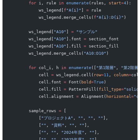
        for
 i, rule 
in
 enumerate
(rules, 
start
=
4
):
            ws_legend[
f
"A
{
i
}
"
] 
=
 rule
            ws_legend.merge_cells(
f
"A
{
i
}
:D
{
i
}
"
)
        ws_legend[
"A10"
] 
=
 "サンプル"
        ws_legend[
"A10"
].font 
=
 section_font
        ws_legend[
"A10"
].fill 
=
 section_fill
        ws_legend.merge_cells(
"A10:D10"
)
        for
 col_i, h 
in
 enumerate
([
"第1階層"
, 
"第2階層
            cell 
=
 ws_legend.cell(
row
=
11
, 
column
=
col
            cell.font 
=
 Font(
bold
=
True
)
            cell.fill 
=
 PatternFill(
fill_type
=
"solid
            cell.alignment 
=
 Alignment(
horizontal
=
"c
        sample_rows 
=
 [
            [
"プロジェクトA"
, 
""
, 
""
, 
""
],
            [
""
, 
"資料"
, 
""
, 
""
],
            [
""
, 
""
, 
"2024年度"
, 
""
],
            [
""
, 
""
, 
"2025年度"
, 
""
],