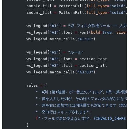
        sample_fill 
=
 PatternFill(
fill_type
=
"solid"
,
        indent_fill 
=
 PatternFill(
fill_type
=
"solid"
,
        ws_legend[
"A1"
] 
=
 "📋 フォルダ作成ツール ── 入力
        ws_legend[
"A1"
].font 
=
 Font(
bold
=
True
, 
size
=
        ws_legend.merge_cells(
"A1:D1"
)
        ws_legend[
"A3"
] 
=
 "ルール"
        ws_legend[
"A3"
].font 
=
 section_font
        ws_legend[
"A3"
].fill 
=
 section_fill
        ws_legend.merge_cells(
"A3:D3"
)
        rules 
=
 [
            "・A列（第1階層）が一番上のフォルダ、B列（第
            "・値を入力した列が、その行のフォルダの深さになり
            "・列を右に追加すれば何階層でも対応できます（第
            "・空白行はスキップされます"
,
            f
"・フォルダ名に使えない文字: 
{INVALID_CHARS}
        ]