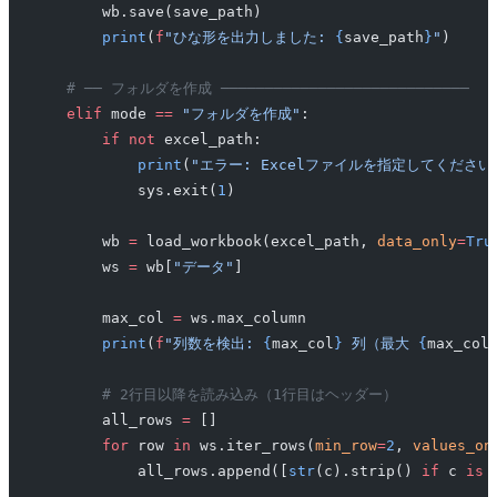
        wb.save(save_path)
        print
(
f
"ひな形を出力しました: 
{
save_path
}
"
)
    # ── フォルダを作成 ────────────────────────────
    elif
 mode 
==
 "フォルダを作成"
:
        if
 not
 excel_path:
            print
(
"エラー: Excelファイルを指定してください
            sys.exit(
1
)
        wb 
=
 load_workbook(excel_path, 
data_only
=
Tru
        ws 
=
 wb[
"データ"
]
        max_col 
=
 ws.max_column
        print
(
f
"列数を検出: 
{
max_col
}
 列（最大 
{
max_col
        # 2行目以降を読み込み（1行目はヘッダー）
        all_rows 
=
 []
        for
 row 
in
 ws.iter_rows(
min_row
=
2
, 
values_on
            all_rows.append([
str
(c).strip() 
if
 c 
is
 