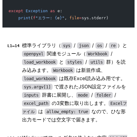
except
 Exception
 as
 e:
    print
(
f
"エラー: 
{
e
}
"
, 
file
=
sys.stderr)
標準ライブラリ（
/
/
/
）と
sys
json
os
re
L1–14
関連モジュール（
/
openpyxl
Workbook
と
/
群）を読
load_workbook
styles
utils
み込みます。
は新規作成、
Workbook
は既存Excel読み込み用です。
load_workbook
で渡されたJSON設定ファイルを
sys.argv[1]
辞書に展開し、
/
/
inputs
mode
folder
の3変数に取り出します。
excel_path
Excelフ
は
なので、ひな形
ァイル
allow_empty: true
出力モードでは空文字で届きます。