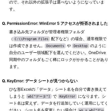
ので、それ以外の拡張子は選べないようになっていま
す。
PermissionError: WinError 5 アクセスが拒否されました
書き込み先フォルダが管理者権限フォルダ
（
配下など）の場合、通常権限で
C:\\Program Files
は作成できません。
や
のように
Documents
Desktop
自分のユーザー領域配下を選んでください。OneDrive
同期中のフォルダもごく稀にロックがかかることがあり
ます。
KeyError: データ シートが見つからない
ひな形Excelの「データ」シート名を自分で書き換えて
しまうと
で
になります。シ
wb["データ"]
KeyError
ート名は変えず、データを行追加していく運用にしてく
ださい。シート名を変更したい場合は
ws = wb["デー