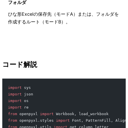
フォルダ
ひな形Excelの保存先（モードA）または、フォルダを
作成するルート（モードB）。
コード解説
import
 sys
import
 json
import
 os
import
 re
from
 openpyxl 
import
 Workbook, load_workbook
from
 openpyxl.styles 
import
 Font, PatternFill, Align
from
 openpyxl.utils 
import
 get_column_letter