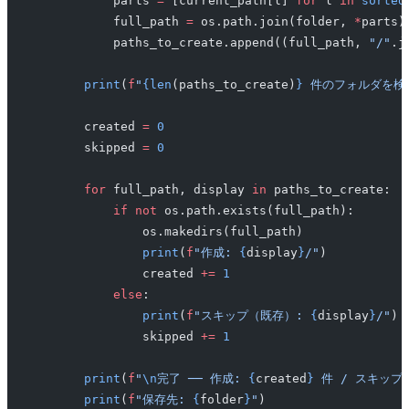
            parts 
=
 [current_path[l] 
for
 l 
in
 sorted
            full_path 
=
 os.path.join(folder, 
*
parts)
            paths_to_create.append((full_path, 
"/"
.j
        print
(
f
"
{len
(paths_to_create)
}
 件のフォルダを検
        created 
=
 0
        skipped 
=
 0
        for
 full_path, display 
in
 paths_to_create:
            if
 not
 os.path.exists(full_path):
                os.makedirs(full_path)
                print
(
f
"作成: 
{
display
}
/"
)
                created 
+=
 1
            else
:
                print
(
f
"スキップ（既存）: 
{
display
}
/"
)
                skipped 
+=
 1
        print
(
f
"
\n
完了 ── 作成: 
{
created
}
 件 / スキップ:
        print
(
f
"保存先: 
{
folder
}
"
)