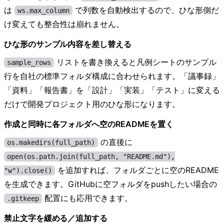
は
で列数を自動検出するので、ひな形側だ
ws.max_column
け変えても整合性は崩れません。
ひな形のサンプル内容を差し替える
リストを書き換えると凡例シートのサンプル
sample_rows
行を自社の標準フォルダ構成に合わせられます。「議事録」
「資料」「報告書」を「設計」「実装」「テスト」に変える
だけで開発プロジェクト用のひな形になります。
作成と同時に各フォルダへ空のREADMEを置く
の直後に
os.makedirs(full_path)
open(os.path.join(full_path, "README.md"),
を追加すれば、フォルダごとに空のREADME
"w").close()
を生成できます。GitHubに空フォルダをpushしたい場合の
配置にも応用できます。
.gitkeep
禁止文字を緩める／追加する