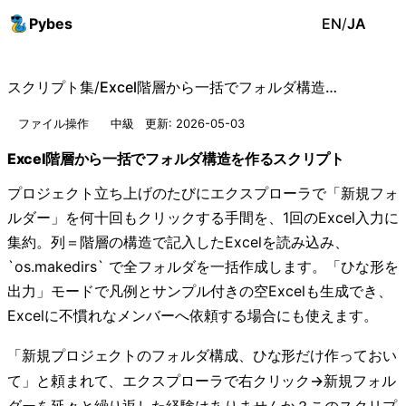
Pybes
EN
/
JA
スクリプト集
/
Excel階層から一括でフォルダ構造を作るスクリプト
ファイル操作
中級
更新: 2026-05-03
Excel階層から一括でフォルダ構造を作るスクリプト
プロジェクト立ち上げのたびにエクスプローラで「新規フォ
ルダー」を何十回もクリックする手間を、1回のExcel入力に
集約。列＝階層の構造で記入したExcelを読み込み、
`os.makedirs` で全フォルダを一括作成します。「ひな形を
出力」モードで凡例とサンプル付きの空Excelも生成でき、
Excelに不慣れなメンバーへ依頼する場合にも使えます。
「新規プロジェクトのフォルダ構成、ひな形だけ作っておい
て」と頼まれて、エクスプローラで右クリック→新規フォル