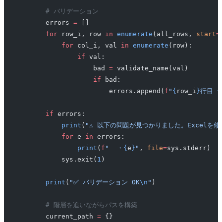
        # バリデーション
        errors 
=
 []
        for
 row_i, row 
in
 enumerate
(all_rows, 
start
=
            for
 col_i, val 
in
 enumerate
(row):
                if
 val:
                    bad 
=
 validate_name(val)
                    if
 bad:
                        errors.append(
f
"
{
row_i
}
行目 
{
        if
 errors:
            print
(
"⚠️ 以下の問題が見つかりました。Excel
            for
 e 
in
 errors:
                print
(
f
"  ・
{
e
}
"
, 
file
=
sys.stderr)
            sys.exit(
1
)
        print
(
"✅ バリデーション OK
\n
"
)
        # 階層を追いながらパスを構築
        current_path 
=
 {}