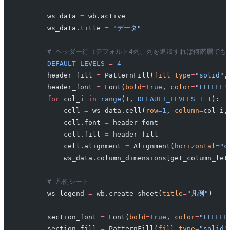
        ws_data 
=
 wb.active
        ws_data.title 
=
 "データ"
        # ヘッダー行（デフォルト4列、列を追加すれば何階層でも
        DEFAULT_LEVELS
 =
 4
        header_fill 
=
 PatternFill(
fill_type
=
"solid"
,
        header_font 
=
 Font(
bold
=
True
, 
color
=
"FFFFFF"
        for
 col_i 
in
 range
(
1
, 
DEFAULT_LEVELS
 +
 1
):
            cell 
=
 ws_data.cell(
row
=
1
, 
column
=
col_i,
            cell.font 
=
 header_font
            cell.fill 
=
 header_fill
            cell.alignment 
=
 Alignment(
horizontal
=
"c
            ws_data.column_dimensions[get_column_let
        # 凡例シート
        ws_legend 
=
 wb.create_sheet(
title
=
"凡例"
)
        section_font 
=
 Font(
bold
=
True
, 
color
=
"FFFFFF
        section_fill 
=
 PatternFill(
fill_type
=
"solid"