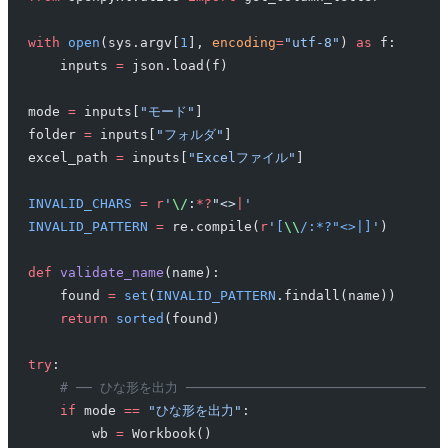
with
 open
(sys.argv[
1
], 
encoding
=
"utf-8"
) 
as
 f:
    inputs 
=
 json.load(f)
mode 
=
 inputs[
"モード"
]
folder 
=
 inputs[
"フォルダ"
]
excel_path 
=
 inputs[
"Excelファイル"
]
INVALID_CHARS
 =
 r
'
\/
:
*?
"<>
|
'
INVALID_PATTERN
 =
 re.compile(
r
'
[
\\
/:*?"<>|]
'
)
def
 validate_name
(name):
    found 
=
 set
(
INVALID_PATTERN
.findall(name))
    return
 sorted
(found)
try
:
    # ── ひな形を出力 ──────────────────────────────
    if
 mode 
==
 "ひな形を出力"
:
        wb 
=
 Workbook()