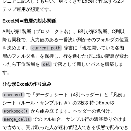
ジニアに記入してもらい、戻ってきたExcelで作成する2ス
テップ運用が想定です。
Excel列＝階層の対応関係
A列が第1階層（プロジェクト名）、B列が第2階層、C列以
降も同様で、入力値のある一番浅い列がそのフォルダの位置
を決めます。
辞書に「現在開いている各階
current_path
層のフォルダ名」を保持し、行を進むたびに浅い階層が変わ
ったら下位階層を
で落として新しいパスを構築しま
del
す。
ひな形Excelの作り込み
で「データ」シート（4列ヘッダー）と「凡例」
openpyxl
シート（ルール・サンプル付き）の2枚を持つExcelを
から組み立てます。ヘッダーの色付け、
Workbook()
でのセル結合、サンプル行の濃淡塗り分けま
merge_cells
で含めて、受け取った人が迷わず記入できる状態で配布でき