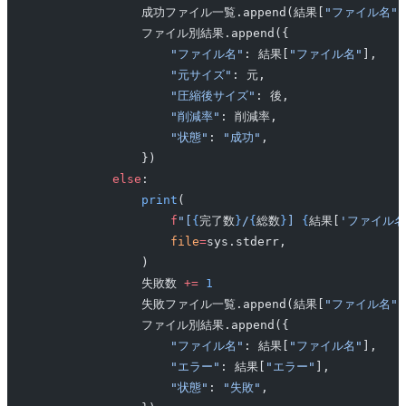
                成功ファイル一覧.append(結果[
"ファイル名"
]
                ファイル別結果.append({
                    "ファイル名"
: 結果[
"ファイル名"
],
                    "元サイズ"
: 元,
                    "圧縮後サイズ"
: 後,
                    "削減率"
: 削減率,
                    "状態"
: 
"成功"
,
                })
            else
:
                print
(
                    f
"[
{
完了数
}
/
{
総数
}
] 
{
結果[
'ファイル名
                    file
=
sys.stderr,
                )
                失敗数 
+=
 1
                失敗ファイル一覧.append(結果[
"ファイル名"
]
                ファイル別結果.append({
                    "ファイル名"
: 結果[
"ファイル名"
],
                    "エラー"
: 結果[
"エラー"
],
                    "状態"
: 
"失敗"
,