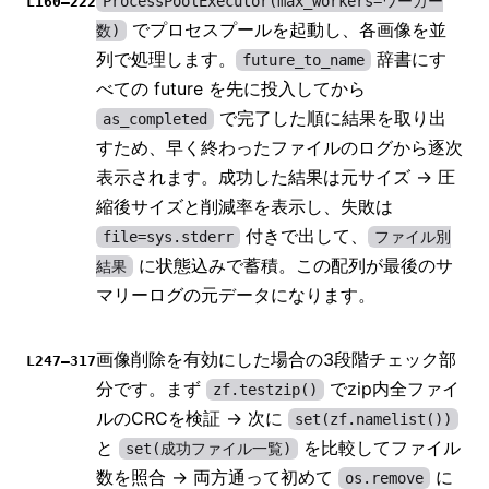
ProcessPoolExecutor(max_workers=ワーカー
L160–222
でプロセスプールを起動し、各画像を並
数)
列で処理します。
辞書にす
future_to_name
べての future を先に投入してから
で完了した順に結果を取り出
as_completed
すため、早く終わったファイルのログから逐次
表示されます。成功した結果は元サイズ → 圧
縮後サイズと削減率を表示し、失敗は
付きで出して、
file=sys.stderr
ファイル別
に状態込みで蓄積。この配列が最後のサ
結果
マリーログの元データになります。
画像削除を有効にした場合の3段階チェック部
L247–317
分です。まず
でzip内全ファイ
zf.testzip()
ルのCRCを検証 → 次に
set(zf.namelist())
と
を比較してファイル
set(成功ファイル一覧)
数を照合 → 両方通って初めて
に
os.remove