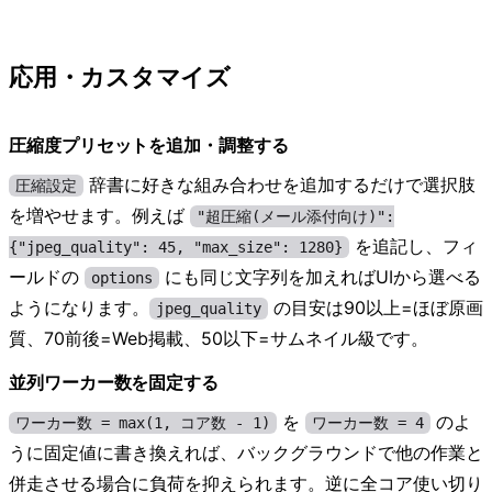
応用・カスタマイズ
圧縮度プリセットを追加・調整する
辞書に好きな組み合わせを追加するだけで選択肢
圧縮設定
を増やせます。例えば
"超圧縮(メール添付向け)":
を追記し、フィ
{"jpeg_quality": 45, "max_size": 1280}
ールドの
にも同じ文字列を加えればUIから選べる
options
ようになります。
の目安は90以上=ほぼ原画
jpeg_quality
質、70前後=Web掲載、50以下=サムネイル級です。
並列ワーカー数を固定する
を
のよ
ワーカー数 = max(1, コア数 - 1)
ワーカー数 = 4
うに固定値に書き換えれば、バックグラウンドで他の作業と
併走させる場合に負荷を抑えられます。逆に全コア使い切り