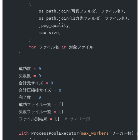
        (
            os.path.join(写真フォルダ, ファイル名),
            os.path.join(出力先フォルダ, ファイル名),
            jpeg_quality,
            max_size,
        )
        for
 ファイル名 
in
 対象ファイル
    ]
    成功数 
=
 0
    失敗数 
=
 0
    合計元サイズ 
=
 0
    合計圧縮後サイズ 
=
 0
    完了数 
=
 0
    成功ファイル一覧 
=
 []
    失敗ファイル一覧 
=
 []
    ファイル別結果 
=
 []  
# サマリー用
    with
 ProcessPoolExecutor(
max_workers
=
ワーカー数) 
a