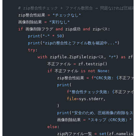
    # zip整合性チェック + ファイル数照合 → 問題なければ圧縮
    zip整合性結果 
=
 "チェックなし"
    画像削除結果 
=
 "実行なし"
    if
 画像削除フラグ 
and
 zip成功 
and
 zipパス:
        print
(
"-"
 *
 50
)
        print
(
"zipの整合性とファイル数を確認中..."
)
        try
:
            with
 zipfile.ZipFile(zipパス, 
"r"
) 
as
 zf:
                不正ファイル 
=
 zf.testzip()
                if
 不正ファイル 
is
 not
 None
:
                    zip整合性結果 
=
 f
"CRC失敗: 
{
不正ファ
                    print
(
                        f
"整合性チェック失敗: 
{
不正ファイ
                        file
=
sys.stderr,
                    )
                    print
(
"安全のため、圧縮画像の削除をス
                    画像削除結果 
=
 "スキップ（CRC失敗）"
                else
:
                    zip内ファイル一覧 
=
 set
(zf.namelist