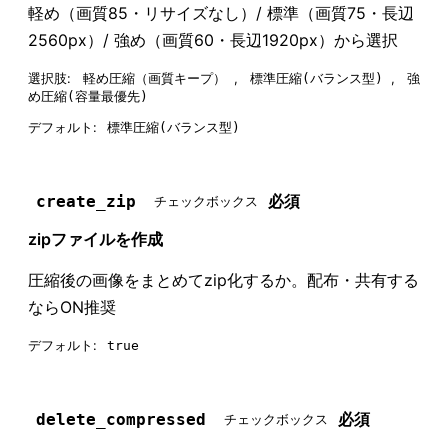
軽め（画質85・リサイズなし）/ 標準（画質75・長辺
2560px）/ 強め（画質60・長辺1920px）から選択
選択肢:
,
,
軽め圧縮（画質キープ）
標準圧縮(バランス型)
強
め圧縮(容量最優先)
デフォルト:
標準圧縮(バランス型)
必須
create_zip
チェックボックス
zipファイルを作成
圧縮後の画像をまとめてzip化するか。配布・共有する
ならON推奨
デフォルト:
true
必須
delete_compressed
チェックボックス