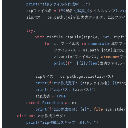
        print
(
"zipファイルを作成中..."
)
        zipファイル名 
=
 f
"
{
局名
}
_写真_
{
タイムスタンプ
}
.zip
        zipパス 
=
 os.path.join(出力先フォルダ, zipファイ
        try
:
            with
 zipfile.ZipFile(zipパス, 
"w"
, zipfil
                for
 i, ファイル名 
in
 enumerate
(成功ファ
                    ファイルパス 
=
 os.path.join(出力
                    zf.write(ファイルパス, 
arcname
=
ファ
                    print
(
f
"  [
{
i
}
/
{len
(成功ファイル一覧
            zipサイズ 
=
 os.path.getsize(zipパス)
            print
(
f
"zip作成完了: 
{
zipファイル名
}
 (
{
zip
            print
(
f
"zipパス: 
{
zipパス
}
"
)
            zip成功 
=
 True
        except
 Exception
 as
 e:
            print
(
f
"zip作成失敗: 
{
e
}
"
, 
file
=
sys.stderr
    elif
 not
 zip作成フラグ:
        print
(
"zip作成はスキップしました。"
)