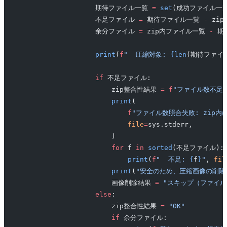
                    期待ファイル一覧 
=
 set
(成功ファイル一覧
                    不足ファイル 
=
 期待ファイル一覧 
-
 zi
                    余分ファイル 
=
 zip内ファイル一覧 
-
 期
                    print
(
f
"  圧縮対象: 
{len
(期待ファイ
                    if
 不足ファイル:
                        zip整合性結果 
=
 f
"ファイル数不足:
                        print
(
                            f
"ファイル数照合失敗: zip内に
                            file
=
sys.stderr,
                        )
                        for
 f 
in
 sorted
(不足ファイル):
                            print
(
f
"  不足: 
{
f
}
"
, 
fil
                        print
(
"安全のため、圧縮画像の削除
                        画像削除結果 
=
 "スキップ（ファイル
                    else
:
                        zip整合性結果 
=
 "OK"
                        if
 余分ファイル: