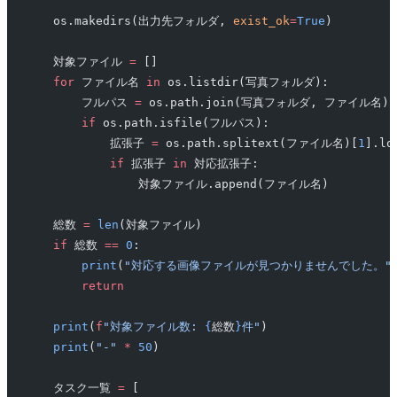
    os.makedirs(出力先フォルダ, 
exist_ok
=
True
)
    対象ファイル 
=
 []
    for
 ファイル名 
in
 os.listdir(写真フォルダ):
        フルパス 
=
 os.path.join(写真フォルダ, ファイル名)
        if
 os.path.isfile(フルパス):
            拡張子 
=
 os.path.splitext(ファイル名)[
1
].lo
            if
 拡張子 
in
 対応拡張子:
                対象ファイル.append(ファイル名)
    総数 
=
 len
(対象ファイル)
    if
 総数 
==
 0
:
        print
(
"対応する画像ファイルが見つかりませんでした。"
        return
    print
(
f
"対象ファイル数: 
{
総数
}
件"
)
    print
(
"-"
 *
 50
)
    タスク一覧 
=
 [