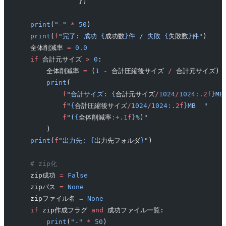
                })
    print
(
"-"
 *
 50
)
    print
(
f
"完了: 成功 
{
成功数
}
件 / 失敗 
{
失敗数
}
件"
)
    全体削減率 
=
 0.0
    if
 合計元サイズ 
>
 0
:
        全体削減率 
=
 (
1
 -
 合計圧縮後サイズ 
/
 合計元サイズ) 
        print
(
            f
"合計サイズ: 
{
合計元サイズ
/
1024
/
1024
:.2f
}
MB
            f
"
{
合計圧縮後サイズ
/
1024
/
1024
:.2f
}
MB  "
            f
"(
{
全体削減率
:+.1f
}
%)"
        )
    print
(
f
"出力先: 
{
出力先フォルダ
}
"
)
    # zip化
    zip成功 
=
 False
    zipパス 
=
 None
    zipファイル名 
=
 None
    if
 zip作成フラグ 
and
 成功ファイル一覧:
        print
(
"-"
 *
 50
)