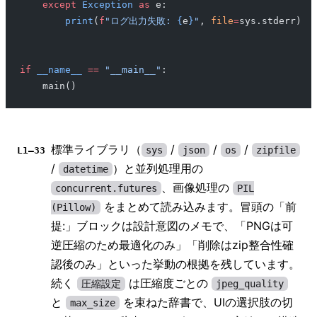
    except
 Exception
 as
 e:
        print
(
f
"ログ出力失敗: 
{
e
}
"
, 
file
=
sys.stderr)
if
 __name__
 ==
 "__main__"
:
    main()
標準ライブラリ（
/
/
/
sys
json
os
zipfile
L1–33
/
）と並列処理用の
datetime
、画像処理の
concurrent.futures
PIL
をまとめて読み込みます。冒頭の「前
(Pillow)
提:」ブロックは設計意図のメモで、「PNGは可
逆圧縮のため最適化のみ」「削除はzip整合性確
認後のみ」といった挙動の根拠を残しています。
続く
は圧縮度ごとの
圧縮設定
jpeg_quality
と
を束ねた辞書で、UIの選択肢の切
max_size