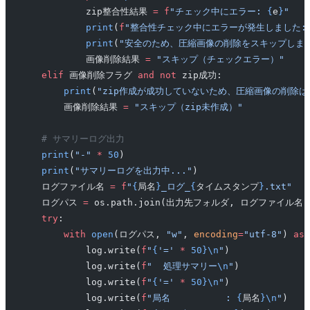
            zip整合性結果 
=
 f
"チェック中にエラー: 
{
e
}
"
            print
(
f
"整合性チェック中にエラーが発生しました:
            print
(
"安全のため、圧縮画像の削除をスキップしま
            画像削除結果 
=
 "スキップ（チェックエラー）"
    elif
 画像削除フラグ 
and
 not
 zip成功:
        print
(
"zip作成が成功していないため、圧縮画像の削除は
        画像削除結果 
=
 "スキップ（zip未作成）"
    # サマリーログ出力
    print
(
"-"
 *
 50
)
    print
(
"サマリーログを出力中..."
)
    ログファイル名 
=
 f
"
{
局名
}
_ログ_
{
タイムスタンプ
}
.txt"
    ログパス 
=
 os.path.join(出力先フォルダ, ログファイル名)
    try
:
        with
 open
(ログパス, 
"w"
, 
encoding
=
"utf-8"
) 
as
 
            log.write(
f
"
{
'='
 *
 50}\n
"
)
            log.write(
f
"  処理サマリー
\n
"
)
            log.write(
f
"
{
'='
 *
 50}\n
"
)
            log.write(
f
"局名          : 
{
局名
}\n
"
)