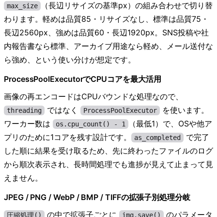
（長辺リサイズの基準px）の組み合わせで切り替
max_size
わります。軽めは品質85・リサイズなし、標準は品質75・
長辺2560px、強めは品質60・長辺1920px。SNS投稿や社
内報告書なら標準、アーカイブ用途なら軽め、メール送付な
ら強め、という使い分けが想定です。
ProcessPoolExecutorでCPUコアを最大活用
画像の再エンコードはCPUバウンドな処理なので、
ではなく
を使います。
threading
ProcessPoolExecutor
ワーカー数は
（最低1）で、OSや他ア
os.cpu_count() - 1
プリのために1コアを残す設計です。
で完了
as_completed
した順に結果を受け取るため、先に終わったファイルのログ
から順次表示され、長時間処理でも進捗が見えて止まって見
えません。
JPEG / PNG / WebP / BMP / TIFFの拡張子別処理分岐
の中で拡張子ごとに
のパラメータ
圧縮処理()
img.save()