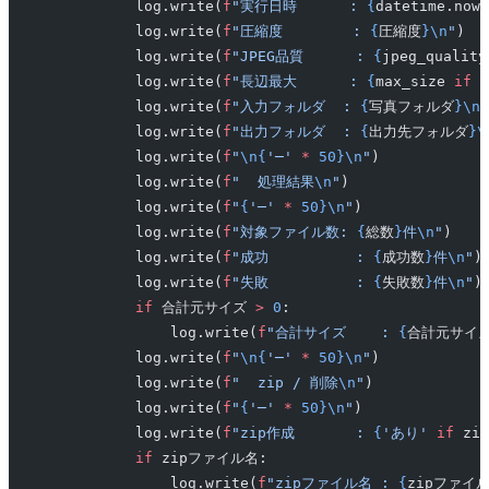
            log.write(
f
"実行日時      : 
{
datetime.now(
            log.write(
f
"圧縮度        : 
{
圧縮度
}\n
"
)
            log.write(
f
"JPEG品質      : 
{
jpeg_quality
            log.write(
f
"長辺最大      : 
{
max_size 
if
 m
            log.write(
f
"入力フォルダ  : 
{
写真フォルダ
}\n
"
            log.write(
f
"出力フォルダ  : 
{
出力先フォルダ
}\
            log.write(
f
"
\n{
'─'
 *
 50}\n
"
)
            log.write(
f
"  処理結果
\n
"
)
            log.write(
f
"
{
'─'
 *
 50}\n
"
)
            log.write(
f
"対象ファイル数: 
{
総数
}
件
\n
"
)
            log.write(
f
"成功          : 
{
成功数
}
件
\n
"
)
            log.write(
f
"失敗          : 
{
失敗数
}
件
\n
"
)
            if
 合計元サイズ 
>
 0
:
                log.write(
f
"合計サイズ    : 
{
合計元サイ
            log.write(
f
"
\n{
'─'
 *
 50}\n
"
)
            log.write(
f
"  zip / 削除
\n
"
)
            log.write(
f
"
{
'─'
 *
 50}\n
"
)
            log.write(
f
"zip作成       : 
{
'あり'
 if
 zi
            if
 zipファイル名:
                log.write(
f
"zipファイル名 : 
{
zipファイ