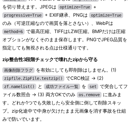
を切り替えます。JPEGは
+
optimize=True
+ EXIF継承、PNGは
progressive=True
optimize=True
のみ（可逆圧縮なので画質を落とさない）、WebPは
で最高圧縮、TIFFはLZW圧縮。BMPだけは圧縮
method=6
オプションがなくそのまま保存します。PNGでJPEG品質を
指定しても無視される点は仕様通りです。
zip整合性3段階チェックで壊れたzipから守る
を有効にしても即削除はしません。(1)
画像削除フラグ
でCRC検証 → (2)
zipfile.ZipFile.testzip()
と
を
で突合してフ
zf.namelist()
成功ファイル一覧
set
ァイル数照合 → (3) 両方OKでのみ
に進みま
os.remove
す。どれか1つでも失敗したら安全側に倒して削除スキッ
プ。zip化途中で中身が欠けたまま元画像を消す事故を仕組
みで防いでいます。