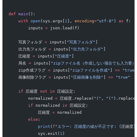
def
 main
():
    with
 open
(sys.argv[
1
], 
encoding
=
"utf-8"
) 
as
 f:
        inputs 
=
 json.load(f)
    写真フォルダ 
=
 inputs[
"写真フォルダ"
]
    出力先フォルダ 
=
 inputs[
"出力先フォルダ"
]
    圧縮度 
=
 inputs[
"圧縮度"
]
    局名 
=
 inputs[
"zipファイル名（作成しない場合でも入力要）
    zip作成フラグ 
=
 inputs[
"zipファイルを作成"
] 
==
 "true"
    画像削除フラグ 
=
 inputs[
"圧縮画像を削除"
] 
==
 "true"
    if
 圧縮度 
not
 in
 圧縮設定:
        normalized 
=
 圧縮度.replace(
"("
, 
"("
).replace
        if
 normalized 
in
 圧縮設定:
            圧縮度 
=
 normalized
        else
:
            print
(
f
"エラー: 圧縮度の値が不正です: 
{
圧縮度
}
            sys.exit(
1
)