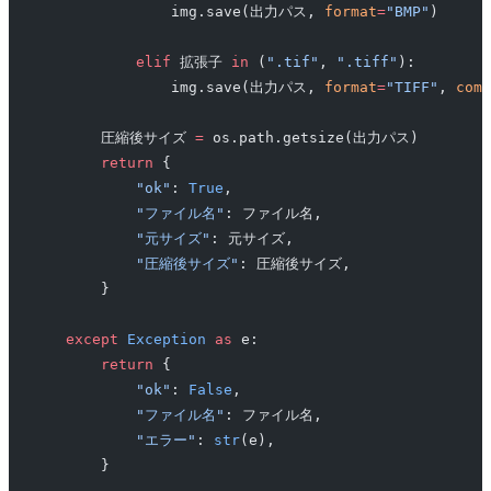
                img.save(出力パス, 
format
=
"BMP"
)
            elif
 拡張子 
in
 (
".tif"
, 
".tiff"
):
                img.save(出力パス, 
format
=
"TIFF"
, 
comp
        圧縮後サイズ 
=
 os.path.getsize(出力パス)
        return
 {
            "ok"
: 
True
,
            "ファイル名"
: ファイル名,
            "元サイズ"
: 元サイズ,
            "圧縮後サイズ"
: 圧縮後サイズ,
        }
    except
 Exception
 as
 e:
        return
 {
            "ok"
: 
False
,
            "ファイル名"
: ファイル名,
            "エラー"
: 
str
(e),
        }