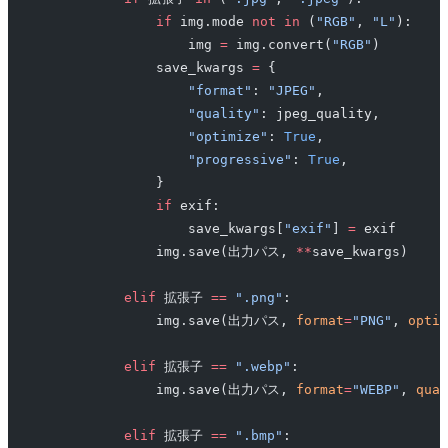
                if
 img.mode 
not
 in
 (
"RGB"
, 
"L"
):
                    img 
=
 img.convert(
"RGB"
)
                save_kwargs 
=
 {
                    "format"
: 
"JPEG"
,
                    "quality"
: jpeg_quality,
                    "optimize"
: 
True
,
                    "progressive"
: 
True
,
                }
                if
 exif:
                    save_kwargs[
"exif"
] 
=
 exif
                img.save(出力パス, 
**
save_kwargs)
            elif
 拡張子 
==
 ".png"
:
                img.save(出力パス, 
format
=
"PNG"
, 
optim
            elif
 拡張子 
==
 ".webp"
:
                img.save(出力パス, 
format
=
"WEBP"
, 
qual
            elif
 拡張子 
==
 ".bmp"
: