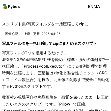
Pybes
EN
/
JA
スクリプト集
/
写真フォルダを一括圧縮してzipにまとめるスクリプト
画像処理
上級
更新: 2026-04-26
写真フォルダを一括圧縮してzipにまとめるスクリプト
写真フォルダ1つを指定するだけで、
JPG/PNG/WebP/BMP/TIFFを軽め・標準・強めの3段階で一
括圧縮し、`ProcessPoolExecutor` による並列処理で処理
時間を短縮します。圧縮後はzip化と整合性チェック（CRC
+ ファイル数照合）を挟み、元画像の削除まで安全に自動化
するPythonスクリプトです。
数百枚の現場写真や商品画像を、画質を保ったまま一括圧縮
したいときのスクリプトです。`Pillow` で圧縮、