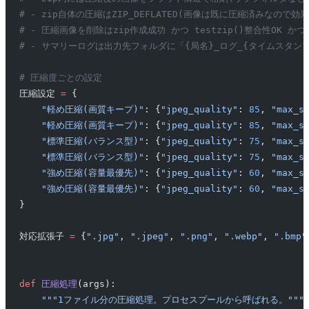
# - zip自体の圧縮はZIP_DEFLATED(画像は既に圧縮済みなので
# - 圧縮画像を削除はzip作成成功 かつ testzip()整合性OK 
# - サマリーログは出力先フォルダに「{局名}_ログ_{タイムスタンプ
# 圧縮度ごとの設定
圧縮設定 
=
 {
    "軽め圧縮(画質キープ)"
: {
"jpeg_quality"
: 
85
, 
"max_s
    "軽め圧縮(画質キープ)"
: {
"jpeg_quality"
: 
85
, 
"max_s
    "標準圧縮(バランス型)"
: {
"jpeg_quality"
: 
75
, 
"max_s
    "標準圧縮(バランス型)"
: {
"jpeg_quality"
: 
75
, 
"max_s
    "強め圧縮(容量最優先)"
: {
"jpeg_quality"
: 
60
, 
"max_s
    "強め圧縮(容量最優先)"
: {
"jpeg_quality"
: 
60
, 
"max_s
}
対応拡張子 
=
 {
".jpg"
, 
".jpeg"
, 
".png"
, 
".webp"
, 
".bmp"
def
 圧縮処理
(args):
    """1ファイル分の圧縮処理。プロセスプールから呼ばれる。"""