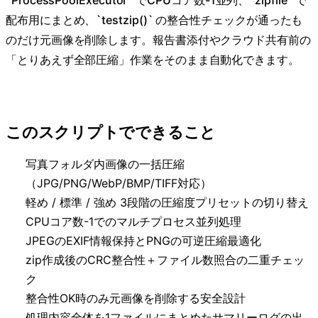
`ProcessPoolExecutor` でCPUコア数-1並列、`zipfile` で
配布用にまとめ、`testzip()` の整合性チェックが通ったも
のだけ元画像を削除します。報告書添付やクラウド共有前の
「とりあえず全部圧縮」作業をそのまま自動化できます。
このスクリプトでできること
写真フォルダ内画像の一括圧縮
（JPG/PNG/WebP/BMP/TIFF対応）
軽め / 標準 / 強め 3段階の圧縮度プリセットの切り替え
CPUコア数-1でのマルチプロセス並列処理
JPEGのEXIF情報保持とPNGの可逆圧縮最適化
zip作成後のCRC整合性＋ファイル数照合の二重チェッ
ク
整合性OK時のみ元画像を削除する安全設計
処理内容全体を1ファイルにまとめたサマリーログの出