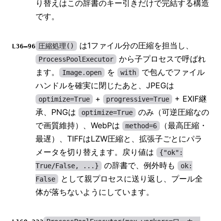
り替えはこの辞書のキー引きだけで完結する構造
です。
は1ファイル分の圧縮を担当し、
圧縮処理()
L36–96
から子プロセスで呼ばれ
ProcessPoolExecutor
ます。
を
で包んでファイル
Image.open
with
ハンドルを確実に閉じたあと、JPEGは
+
+ EXIF継
optimize=True
progressive=True
承、PNGは
のみ（可逆圧縮なの
optimize=True
で画質維持）、WebPは
（最高圧縮・
method=6
最遅）、TIFFはLZW圧縮と、拡張子ごとにパラ
メータを切り替えます。戻り値は
{"ok":
の辞書で、例外時も
True/False, ...}
ok:
として親プロセスに送り返し、プール全
False
体が落ちないようにしています。