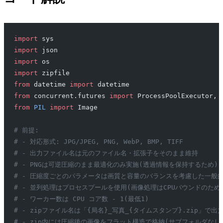
import
 sys
import
 json
import
 os
import
 zipfile
from
 datetime 
import
 datetime
from
 concurrent.futures 
import
 ProcessPoolExecutor, 
from
 PIL
 import
 Image
# 前提:
# - 対応形式: JPG/JPEG, PNG, WebP, BMP, TIFF
# - 出力ファイル名は元のファイル名・拡張子をそのまま維持
# - PNGは可逆圧縮のまま最適化のみ実施(透過情報を保持するため)
# - 圧縮度ごとのパラメータは画質と容量のバランスを考慮した一般
# - 並列処理はプロセスプールを使用(画像処理はCPUバウンドのた
# - ワーカー数は CPU コア数 - 1(最低1)
# - zipファイル名は「{局名}_写真_{タイムスタンプ}.zip」で
# - zip内には圧縮後の画像をフラット構造で格納(サブフォルダなし