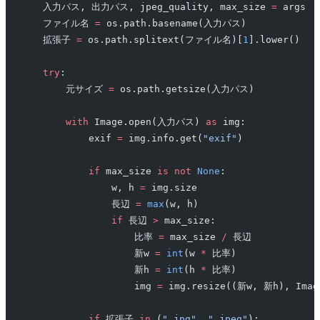
    入力パス, 出力パス, jpeg_quality, max_size 
=
 args
    ファイル名 
=
 os.path.basename(入力パス)
    拡張子 
=
 os.path.splitext(ファイル名)[
1
].lower()
    try
:
        元サイズ 
=
 os.path.getsize(入力パス)
        with
 Image.open(入力パス) 
as
 img:
            exif 
=
 img.info.get(
"exif"
)
            if
 max_size 
is
 not
 None
:
                w, h 
=
 img.size
                長辺 
=
 max
(w, h)
                if
 長辺 
>
 max_size:
                    比率 
=
 max_size 
/
 長辺
                    新w 
=
 int
(w 
*
 比率)
                    新h 
=
 int
(h 
*
 比率)
                    img 
=
 img.resize((新w, 新h), Imag
            if
 拡張子 
in
 (
".jpg"
, 
".jpeg"
):