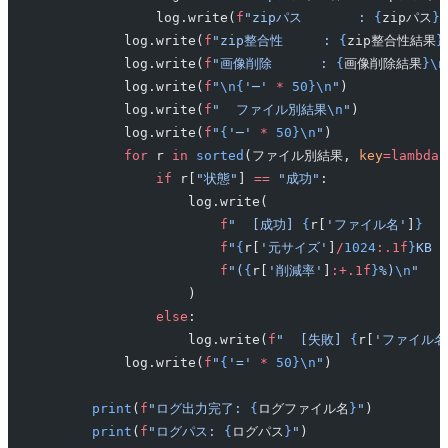
                log.write(
f
"zipパス       : 
{
zipパス
}\
            log.write(
f
"zip整合性     : 
{
zip整合性結果
}
            log.write(
f
"画像削除      : 
{
画像削除結果
}\n
            log.write(
f
"
\n{
'─'
 *
 50}\n
"
)
            log.write(
f
"  ファイル別結果
\n
"
)
            log.write(
f
"
{
'─'
 *
 50}\n
"
)
            for
 r 
in
 sorted
(ファイル別結果, 
key
=lambda
 
                if
 r[
"状態"
] 
==
 "成功"
:
                    log.write(
                        f
"  [成功] 
{
r[
'ファイル名'
]
}
  "
                        f
"
{
r[
'元サイズ'
]
/
1024
:.1f
}
KB →
                        f
"(
{
r[
'削減率'
]
:+.1f
}
%)
\n
"
                    )
                else
:
                    log.write(
f
"  [失敗] 
{
r[
'ファイル名
            log.write(
f
"
{
'='
 *
 50}\n
"
)
        print
(
f
"ログ出力完了: 
{
ログファイル名
}
"
)
        print
(
f
"ログパス: 
{
ログパス
}
"
)