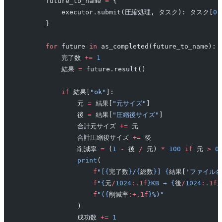
        future_to_name 
=
 {
            executor.submit(圧縮処理, タスク): タスク[
0
]
        }
        for
 future 
in
 as_completed(future_to_name):
            完了数 
+=
 1
            結果 
=
 future.result()
            if
 結果[
"ok"
]:
                元 
=
 結果[
"元サイズ"
]
                後 
=
 結果[
"圧縮後サイズ"
]
                合計元サイズ 
+=
 元
                合計圧縮後サイズ 
+=
 後
                削減率 
=
 (
1
 -
 後 
/
 元) 
*
 100
 if
 元 
>
 0
                print
(
                    f
"[
{
完了数
}
/
{
総数
}
] 
{
結果[
'ファイル名
                    f
"
{
元
/
1024
:.1f
}
KB → 
{
後
/
1024
:.1f
}
                    f
"(
{
削減率
:+.1f
}
%)"
                )
                成功数 
+=
 1