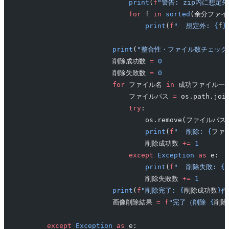
                            print
(
f
"警告: zip内に想定
                            for
 f 
in
 sorted
(余分ファイ
                                print
(
f
"  想定外: 
{
f
}
                        print
(
"整合性・ファイル数チェックO
                        削除成功数 
=
 0
                        削除失敗数 
=
 0
                        for
 ファイル名 
in
 成功ファイル一
                            ファイルパス 
=
 os.path.j
                            try
:
                                os.remove(ファイルパス
                                print
(
f
"  削除: 
{
ファ
                                削除成功数 
+=
 1
                            except
 Exception
 as
 e:
                                print
(
f
"  削除失敗: 
{
                                削除失敗数 
+=
 1
                        print
(
f
"削除完了: 
{
削除成功数
}
件
                        画像削除結果 
=
 f
"完了（削除 
{
削除
        except
 Exception
 as
 e: