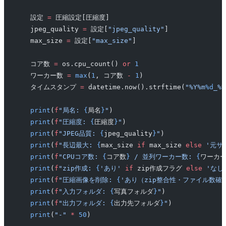
    設定 
=
 圧縮設定[圧縮度]
    jpeg_quality 
=
 設定[
"jpeg_quality"
]
    max_size 
=
 設定[
"max_size"
]
    コア数 
=
 os.cpu_count() 
or
 1
    ワーカー数 
=
 max
(
1
, コア数 
-
 1
)
    タイムスタンプ 
=
 datetime.now().strftime(
"%Y%m
%d
_%H
    print
(
f
"局名: 
{
局名
}
"
)
    print
(
f
"圧縮度: 
{
圧縮度
}
"
)
    print
(
f
"JPEG品質: 
{
jpeg_quality
}
"
)
    print
(
f
"長辺最大: 
{
max_size 
if
 max_size 
else
 '元サ
    print
(
f
"CPUコア数: 
{
コア数
}
 / 並列ワーカー数: 
{
ワーカ
    print
(
f
"zip作成: 
{
'あり'
 if
 zip作成フラグ 
else
 'なし
    print
(
f
"圧縮画像を削除: 
{
'あり（zip整合性・ファイル数確
    print
(
f
"入力フォルダ: 
{
写真フォルダ
}
"
)
    print
(
f
"出力フォルダ: 
{
出力先フォルダ
}
"
)
    print
(
"-"
 *
 50
)