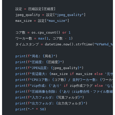
    設定 
=
 圧縮設定[圧縮度]
    jpeg_quality 
=
 設定[
"jpeg_quality"
]
    max_size 
=
 設定[
"max_size"
]
    コア数 
=
 os.cpu_count() 
or
 1
    ワーカー数 
=
 max
(
1
, コア数 
-
 1
)
    タイムスタンプ 
=
 datetime.now().strftime(
"%Y%m
%d
_%H
    print
(
f
"局名: 
{
局名
}
"
)
    print
(
f
"圧縮度: 
{
圧縮度
}
"
)
    print
(
f
"JPEG品質: 
{
jpeg_quality
}
"
)
    print
(
f
"長辺最大: 
{
max_size 
if
 max_size 
else
 '元サ
    print
(
f
"CPUコア数: 
{
コア数
}
 / 並列ワーカー数: 
{
ワーカ
    print
(
f
"zip作成: 
{
'あり'
 if
 zip作成フラグ 
else
 'なし
    print
(
f
"圧縮画像を削除: 
{
'あり（zip整合性・ファイル数確
    print
(
f
"入力フォルダ: 
{
写真フォルダ
}
"
)
    print
(
f
"出力フォルダ: 
{
出力先フォルダ
}
"
)
    print
(
"-"
 *
 50
)