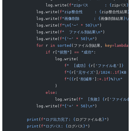
                log.write(
f
"zipパス       : 
{
zipパス
}\
            log.write(
f
"zip整合性     : 
{
zip整合性結果
}
            log.write(
f
"画像削除      : 
{
画像削除結果
}\n
            log.write(
f
"
\n{
'─'
 *
 50}\n
"
)
            log.write(
f
"  ファイル別結果
\n
"
)
            log.write(
f
"
{
'─'
 *
 50}\n
"
)
            for
 r 
in
 sorted
(ファイル別結果, 
key
=lambda
 
                if
 r[
"状態"
] 
==
 "成功"
:
                    log.write(
                        f
"  [成功] 
{
r[
'ファイル名'
]
}
  "
                        f
"
{
r[
'元サイズ'
]
/
1024
:.1f
}
KB →
                        f
"(
{
r[
'削減率'
]
:+.1f
}
%)
\n
"
                    )
                else
:
                    log.write(
f
"  [失敗] 
{
r[
'ファイル名
            log.write(
f
"
{
'='
 *
 50}\n
"
)
        print
(
f
"ログ出力完了: 
{
ログファイル名
}
"
)
        print
(
f
"ログパス: 
{
ログパス
}
"
)