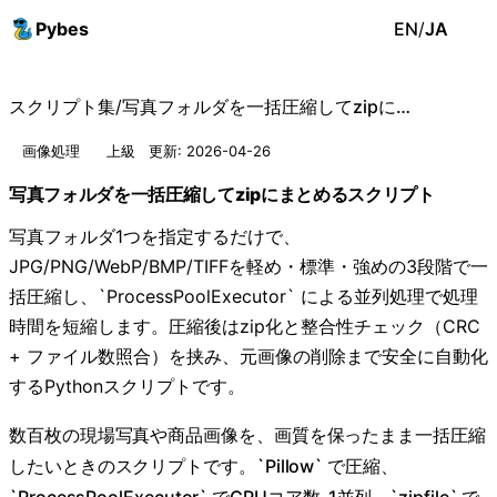
Pybes
EN
/
JA
スクリプト集
/
写真フォルダを一括圧縮してzipにまとめるスクリプト
画像処理
上級
更新: 2026-04-26
写真フォルダを一括圧縮してzipにまとめるスクリプト
写真フォルダ1つを指定するだけで、
JPG/PNG/WebP/BMP/TIFFを軽め・標準・強めの3段階で一
括圧縮し、`ProcessPoolExecutor` による並列処理で処理
時間を短縮します。圧縮後はzip化と整合性チェック（CRC
+ ファイル数照合）を挟み、元画像の削除まで安全に自動化
するPythonスクリプトです。
数百枚の現場写真や商品画像を、画質を保ったまま一括圧縮
したいときのスクリプトです。`Pillow` で圧縮、