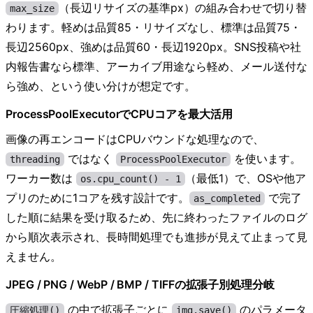
（長辺リサイズの基準px）の組み合わせで切り替
max_size
わります。軽めは品質85・リサイズなし、標準は品質75・
長辺2560px、強めは品質60・長辺1920px。SNS投稿や社
内報告書なら標準、アーカイブ用途なら軽め、メール送付な
ら強め、という使い分けが想定です。
ProcessPoolExecutorでCPUコアを最大活用
画像の再エンコードはCPUバウンドな処理なので、
ではなく
を使います。
threading
ProcessPoolExecutor
ワーカー数は
（最低1）で、OSや他ア
os.cpu_count() - 1
プリのために1コアを残す設計です。
で完了
as_completed
した順に結果を受け取るため、先に終わったファイルのログ
から順次表示され、長時間処理でも進捗が見えて止まって見
えません。
JPEG / PNG / WebP / BMP / TIFFの拡張子別処理分岐
の中で拡張子ごとに
のパラメータ
圧縮処理()
img.save()