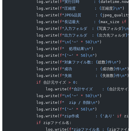
            log.write(
f
"実行日時      : 
{
datetime.now(
            log.write(
f
"圧縮度        : 
{
圧縮度
}\n
"
)
            log.write(
f
"JPEG品質      : 
{
jpeg_quality
            log.write(
f
"長辺最大      : 
{
max_size 
if
 m
            log.write(
f
"入力フォルダ  : 
{
写真フォルダ
}\n
"
            log.write(
f
"出力フォルダ  : 
{
出力先フォルダ
}\
            log.write(
f
"
\n{
'─'
 *
 50}\n
"
)
            log.write(
f
"  処理結果
\n
"
)
            log.write(
f
"
{
'─'
 *
 50}\n
"
)
            log.write(
f
"対象ファイル数: 
{
総数
}
件
\n
"
)
            log.write(
f
"成功          : 
{
成功数
}
件
\n
"
)
            log.write(
f
"失敗          : 
{
失敗数
}
件
\n
"
)
            if
 合計元サイズ 
>
 0
:
                log.write(
f
"合計サイズ    : 
{
合計元サイ
            log.write(
f
"
\n{
'─'
 *
 50}\n
"
)
            log.write(
f
"  zip / 削除
\n
"
)
            log.write(
f
"
{
'─'
 *
 50}\n
"
)
            log.write(
f
"zip作成       : 
{
'あり'
 if
 zi
            if
 zipファイル名:
                log.write(
f
"zipファイル名 : 
{
zipファイ