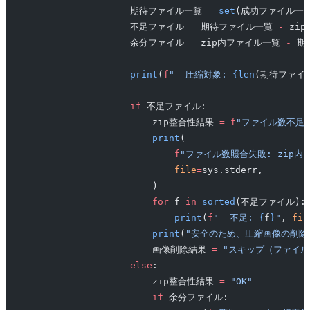
                    期待ファイル一覧 
=
 set
(成功ファイル一覧
                    不足ファイル 
=
 期待ファイル一覧 
-
 zi
                    余分ファイル 
=
 zip内ファイル一覧 
-
 期
                    print
(
f
"  圧縮対象: 
{len
(期待ファイ
                    if
 不足ファイル:
                        zip整合性結果 
=
 f
"ファイル数不足:
                        print
(
                            f
"ファイル数照合失敗: zip内に
                            file
=
sys.stderr,
                        )
                        for
 f 
in
 sorted
(不足ファイル):
                            print
(
f
"  不足: 
{
f
}
"
, 
fil
                        print
(
"安全のため、圧縮画像の削除
                        画像削除結果 
=
 "スキップ（ファイル
                    else
:
                        zip整合性結果 
=
 "OK"
                        if
 余分ファイル: