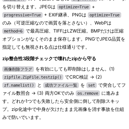
を切り替えます。JPEGは
+
optimize=True
+ EXIF継承、PNGは
progressive=True
optimize=True
のみ（可逆圧縮なので画質を落とさない）、WebPは
で最高圧縮、TIFFはLZW圧縮。BMPだけは圧縮
method=6
オプションがなくそのまま保存します。PNGでJPEG品質を
指定しても無視される点は仕様通りです。
zip整合性3段階チェックで壊れたzipから守る
を有効にしても即削除はしません。(1)
画像削除フラグ
でCRC検証 → (2)
zipfile.ZipFile.testzip()
と
を
で突合してフ
zf.namelist()
成功ファイル一覧
set
ァイル数照合 → (3) 両方OKでのみ
に進みま
os.remove
す。どれか1つでも失敗したら安全側に倒して削除スキッ
プ。zip化途中で中身が欠けたまま元画像を消す事故を仕組
みで防いでいます。