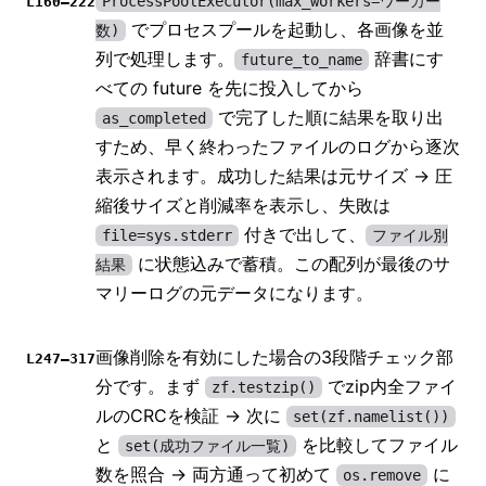
ProcessPoolExecutor(max_workers=ワーカー
L160–222
でプロセスプールを起動し、各画像を並
数)
列で処理します。
辞書にす
future_to_name
べての future を先に投入してから
で完了した順に結果を取り出
as_completed
すため、早く終わったファイルのログから逐次
表示されます。成功した結果は元サイズ → 圧
縮後サイズと削減率を表示し、失敗は
付きで出して、
file=sys.stderr
ファイル別
に状態込みで蓄積。この配列が最後のサ
結果
マリーログの元データになります。
画像削除を有効にした場合の3段階チェック部
L247–317
分です。まず
でzip内全ファイ
zf.testzip()
ルのCRCを検証 → 次に
set(zf.namelist())
と
を比較してファイル
set(成功ファイル一覧)
数を照合 → 両方通って初めて
に
os.remove