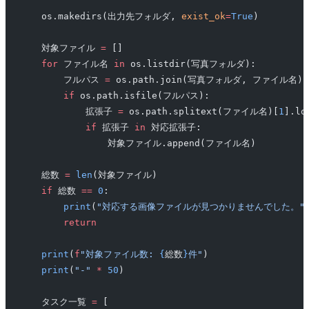
    os.makedirs(出力先フォルダ, 
exist_ok
=
True
)
    対象ファイル 
=
 []
    for
 ファイル名 
in
 os.listdir(写真フォルダ):
        フルパス 
=
 os.path.join(写真フォルダ, ファイル名)
        if
 os.path.isfile(フルパス):
            拡張子 
=
 os.path.splitext(ファイル名)[
1
].lo
            if
 拡張子 
in
 対応拡張子:
                対象ファイル.append(ファイル名)
    総数 
=
 len
(対象ファイル)
    if
 総数 
==
 0
:
        print
(
"対応する画像ファイルが見つかりませんでした。"
        return
    print
(
f
"対象ファイル数: 
{
総数
}
件"
)
    print
(
"-"
 *
 50
)
    タスク一覧 
=
 [