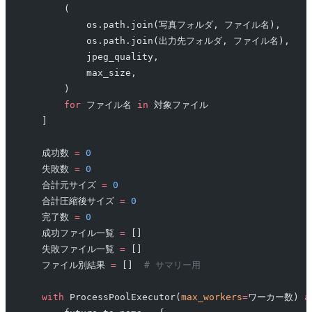
        (
            os.path.join(写真フォルダ, ファイル名),
            os.path.join(出力先フォルダ, ファイル名),
            jpeg_quality,
            max_size,
        )
        for
 ファイル名 
in
 対象ファイル
    ]
    成功数 
=
 0
    失敗数 
=
 0
    合計元サイズ 
=
 0
    合計圧縮後サイズ 
=
 0
    完了数 
=
 0
    成功ファイル一覧 
=
 []
    失敗ファイル一覧 
=
 []
    ファイル別結果 
=
 []  
# サマリー用
    with
 ProcessPoolExecutor(
max_workers
=
ワーカー数) 
a