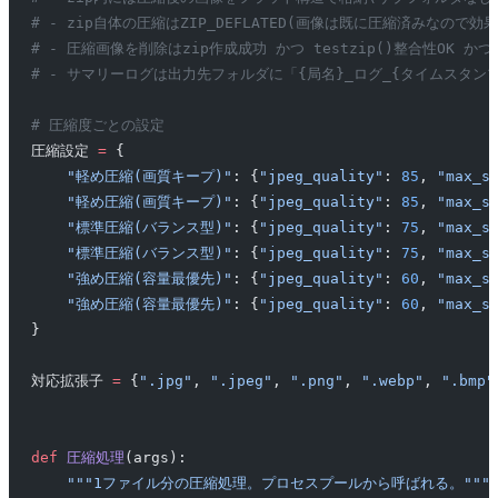
# - zip自体の圧縮はZIP_DEFLATED(画像は既に圧縮済みなので
# - 圧縮画像を削除はzip作成成功 かつ testzip()整合性OK 
# - サマリーログは出力先フォルダに「{局名}_ログ_{タイムスタンプ
# 圧縮度ごとの設定
圧縮設定 
=
 {
    "軽め圧縮(画質キープ)"
: {
"jpeg_quality"
: 
85
, 
"max_s
    "軽め圧縮(画質キープ)"
: {
"jpeg_quality"
: 
85
, 
"max_s
    "標準圧縮(バランス型)"
: {
"jpeg_quality"
: 
75
, 
"max_s
    "標準圧縮(バランス型)"
: {
"jpeg_quality"
: 
75
, 
"max_s
    "強め圧縮(容量最優先)"
: {
"jpeg_quality"
: 
60
, 
"max_s
    "強め圧縮(容量最優先)"
: {
"jpeg_quality"
: 
60
, 
"max_s
}
対応拡張子 
=
 {
".jpg"
, 
".jpeg"
, 
".png"
, 
".webp"
, 
".bmp"
def
 圧縮処理
(args):
    """1ファイル分の圧縮処理。プロセスプールから呼ばれる。"""