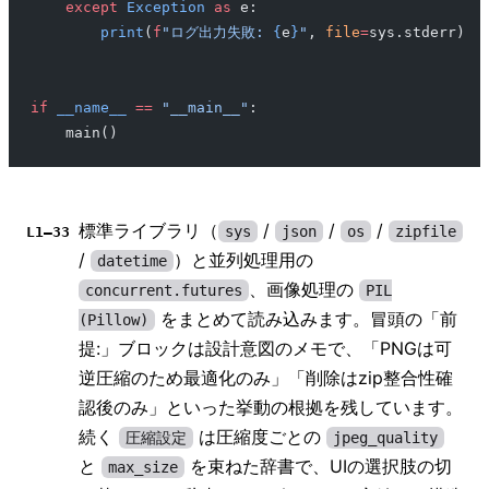
    except
 Exception
 as
 e:
        print
(
f
"ログ出力失敗: 
{
e
}
"
, 
file
=
sys.stderr)
if
 __name__
 ==
 "__main__"
:
    main()
標準ライブラリ（
/
/
/
sys
json
os
zipfile
L1–33
/
）と並列処理用の
datetime
、画像処理の
concurrent.futures
PIL
をまとめて読み込みます。冒頭の「前
(Pillow)
提:」ブロックは設計意図のメモで、「PNGは可
逆圧縮のため最適化のみ」「削除はzip整合性確
認後のみ」といった挙動の根拠を残しています。
続く
は圧縮度ごとの
圧縮設定
jpeg_quality
と
を束ねた辞書で、UIの選択肢の切
max_size