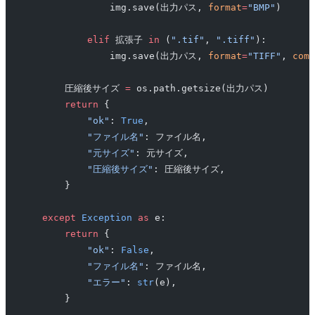
                img.save(出力パス, 
format
=
"BMP"
)
            elif
 拡張子 
in
 (
".tif"
, 
".tiff"
):
                img.save(出力パス, 
format
=
"TIFF"
, 
comp
        圧縮後サイズ 
=
 os.path.getsize(出力パス)
        return
 {
            "ok"
: 
True
,
            "ファイル名"
: ファイル名,
            "元サイズ"
: 元サイズ,
            "圧縮後サイズ"
: 圧縮後サイズ,
        }
    except
 Exception
 as
 e:
        return
 {
            "ok"
: 
False
,
            "ファイル名"
: ファイル名,
            "エラー"
: 
str
(e),
        }