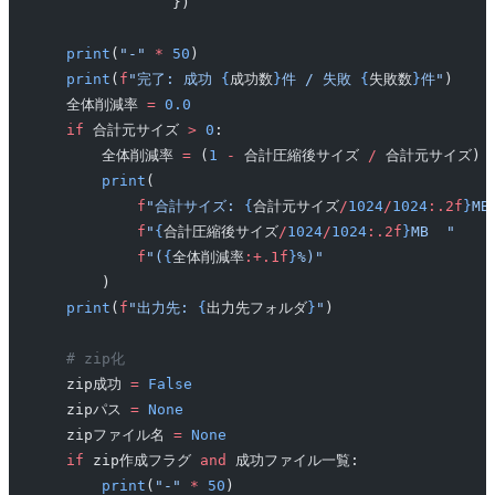
                })
    print
(
"-"
 *
 50
)
    print
(
f
"完了: 成功 
{
成功数
}
件 / 失敗 
{
失敗数
}
件"
)
    全体削減率 
=
 0.0
    if
 合計元サイズ 
>
 0
:
        全体削減率 
=
 (
1
 -
 合計圧縮後サイズ 
/
 合計元サイズ) 
        print
(
            f
"合計サイズ: 
{
合計元サイズ
/
1024
/
1024
:.2f
}
MB
            f
"
{
合計圧縮後サイズ
/
1024
/
1024
:.2f
}
MB  "
            f
"(
{
全体削減率
:+.1f
}
%)"
        )
    print
(
f
"出力先: 
{
出力先フォルダ
}
"
)
    # zip化
    zip成功 
=
 False
    zipパス 
=
 None
    zipファイル名 
=
 None
    if
 zip作成フラグ 
and
 成功ファイル一覧:
        print
(
"-"
 *
 50
)