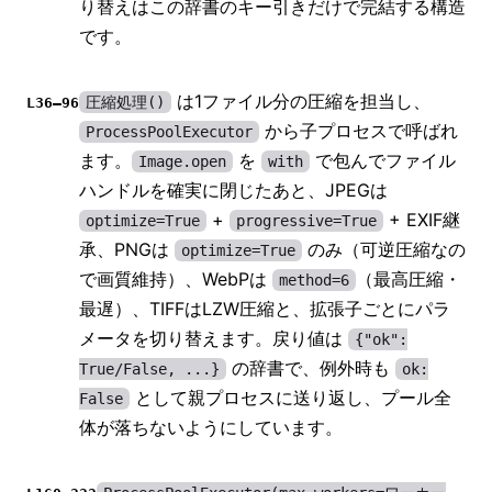
り替えはこの辞書のキー引きだけで完結する構造
です。
は1ファイル分の圧縮を担当し、
圧縮処理()
L36–96
から子プロセスで呼ばれ
ProcessPoolExecutor
ます。
を
で包んでファイル
Image.open
with
ハンドルを確実に閉じたあと、JPEGは
+
+ EXIF継
optimize=True
progressive=True
承、PNGは
のみ（可逆圧縮なの
optimize=True
で画質維持）、WebPは
（最高圧縮・
method=6
最遅）、TIFFはLZW圧縮と、拡張子ごとにパラ
メータを切り替えます。戻り値は
{"ok":
の辞書で、例外時も
True/False, ...}
ok:
として親プロセスに送り返し、プール全
False
体が落ちないようにしています。