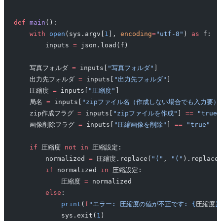
def
 main
():
    with
 open
(sys.argv[
1
], 
encoding
=
"utf-8"
) 
as
 f:
        inputs 
=
 json.load(f)
    写真フォルダ 
=
 inputs[
"写真フォルダ"
]
    出力先フォルダ 
=
 inputs[
"出力先フォルダ"
]
    圧縮度 
=
 inputs[
"圧縮度"
]
    局名 
=
 inputs[
"zipファイル名（作成しない場合でも入力要）
    zip作成フラグ 
=
 inputs[
"zipファイルを作成"
] 
==
 "true"
    画像削除フラグ 
=
 inputs[
"圧縮画像を削除"
] 
==
 "true"
    if
 圧縮度 
not
 in
 圧縮設定:
        normalized 
=
 圧縮度.replace(
"("
, 
"("
).replace
        if
 normalized 
in
 圧縮設定:
            圧縮度 
=
 normalized
        else
:
            print
(
f
"エラー: 圧縮度の値が不正です: 
{
圧縮度
}
            sys.exit(
1
)