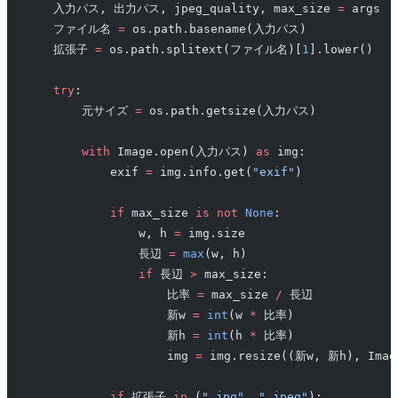
    入力パス, 出力パス, jpeg_quality, max_size 
=
 args
    ファイル名 
=
 os.path.basename(入力パス)
    拡張子 
=
 os.path.splitext(ファイル名)[
1
].lower()
    try
:
        元サイズ 
=
 os.path.getsize(入力パス)
        with
 Image.open(入力パス) 
as
 img:
            exif 
=
 img.info.get(
"exif"
)
            if
 max_size 
is
 not
 None
:
                w, h 
=
 img.size
                長辺 
=
 max
(w, h)
                if
 長辺 
>
 max_size:
                    比率 
=
 max_size 
/
 長辺
                    新w 
=
 int
(w 
*
 比率)
                    新h 
=
 int
(h 
*
 比率)
                    img 
=
 img.resize((新w, 新h), Imag
            if
 拡張子 
in
 (
".jpg"
, 
".jpeg"
):