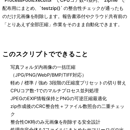
`ProcessPoolExecutor` でCPUコア数-1並列、`zipfile` で
配布用にまとめ、`testzip()` の整合性チェックが通ったも
のだけ元画像を削除します。報告書添付やクラウド共有前の
「とりあえず全部圧縮」作業をそのまま自動化できます。
このスクリプトでできること
写真フォルダ内画像の一括圧縮
（JPG/PNG/WebP/BMP/TIFF対応）
軽め / 標準 / 強め 3段階の圧縮度プリセットの切り替え
CPUコア数-1でのマルチプロセス並列処理
JPEGのEXIF情報保持とPNGの可逆圧縮最適化
zip作成後のCRC整合性＋ファイル数照合の二重チェッ
ク
整合性OK時のみ元画像を削除する安全設計
処理内容全体を1ファイルにまとめたサマリーログの出