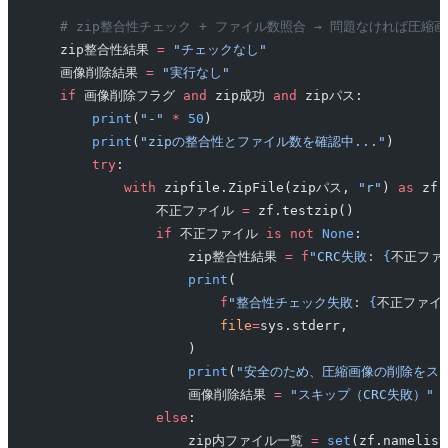
    # zip整合性チェック + ファイル数照合 → 問題なければ圧縮
    zip整合性結果 
=
 "チェックなし"
    画像削除結果 
=
 "実行なし"
    if
 画像削除フラグ 
and
 zip成功 
and
 zipパス:
        print
(
"-"
 *
 50
)
        print
(
"zipの整合性とファイル数を確認中..."
)
        try
:
            with
 zipfile.ZipFile(zipパス, 
"r"
) 
as
 zf:
                不正ファイル 
=
 zf.testzip()
                if
 不正ファイル 
is
 not
 None
:
                    zip整合性結果 
=
 f
"CRC失敗: 
{
不正ファ
                    print
(
                        f
"整合性チェック失敗: 
{
不正ファイ
                        file
=
sys.stderr,
                    )
                    print
(
"安全のため、圧縮画像の削除をス
                    画像削除結果 
=
 "スキップ（CRC失敗）"
                else
:
                    zip内ファイル一覧 
=
 set
(zf.namelist