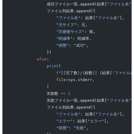
                成功ファイル一覧.append(結果[
"ファイル名"
]
                ファイル別結果.append({
                    "ファイル名"
: 結果[
"ファイル名"
],
                    "元サイズ"
: 元,
                    "圧縮後サイズ"
: 後,
                    "削減率"
: 削減率,
                    "状態"
: 
"成功"
,
                })
            else
:
                print
(
                    f
"[
{
完了数
}
/
{
総数
}
] 
{
結果[
'ファイル名
                    file
=
sys.stderr,
                )
                失敗数 
+=
 1
                失敗ファイル一覧.append(結果[
"ファイル名"
]
                ファイル別結果.append({
                    "ファイル名"
: 結果[
"ファイル名"
],
                    "エラー"
: 結果[
"エラー"
],
                    "状態"
: 
"失敗"
,