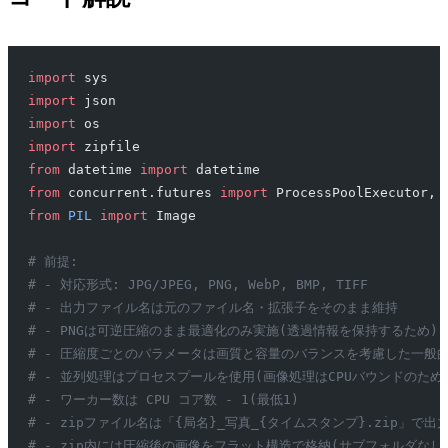
import
 sys
import
 json
import
 os
import
 zipfile
from
 datetime 
import
 datetime
from
 concurrent.futures 
import
 ProcessPoolExecutor, 
from
 PIL
 import
 Image
# 前提:
# - 対応形式: JPG/JPEG, PNG, WebP, BMP, TIFF
# - 出力ファイル名は元のファイル名・拡張子をそのまま維持
# - PNGは可逆圧縮のまま最適化のみ実施(透過情報を保持するため)
# - 圧縮度ごとのパラメータは画質と容量のバランスを考慮した一般
# - 並列処理はプロセスプールを使用(画像処理はCPUバウンドのた
# - ワーカー数は CPU コア数 - 1(最低1)
# - zipファイル名は「{局名}_写真_{タイムスタンプ}.zip」で
# - zip内には圧縮後の画像をフラット構造で格納(サブフォルダなし