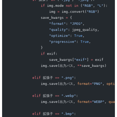
                if
 img.mode 
not
 in
 (
"RGB"
, 
"L"
):
                    img 
=
 img.convert(
"RGB"
)
                save_kwargs 
=
 {
                    "format"
: 
"JPEG"
,
                    "quality"
: jpeg_quality,
                    "optimize"
: 
True
,
                    "progressive"
: 
True
,
                }
                if
 exif:
                    save_kwargs[
"exif"
] 
=
 exif
                img.save(出力パス, 
**
save_kwargs)
            elif
 拡張子 
==
 ".png"
:
                img.save(出力パス, 
format
=
"PNG"
, 
optim
            elif
 拡張子 
==
 ".webp"
:
                img.save(出力パス, 
format
=
"WEBP"
, 
qual
            elif
 拡張子 
==
 ".bmp"
: