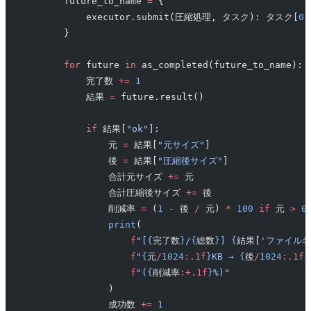
        future_to_name 
=
 {
            executor.submit(圧縮処理, タスク): タスク[
0
]
        }
        for
 future 
in
 as_completed(future_to_name):
            完了数 
+=
 1
            結果 
=
 future.result()
            if
 結果[
"ok"
]:
                元 
=
 結果[
"元サイズ"
]
                後 
=
 結果[
"圧縮後サイズ"
]
                合計元サイズ 
+=
 元
                合計圧縮後サイズ 
+=
 後
                削減率 
=
 (
1
 -
 後 
/
 元) 
*
 100
 if
 元 
>
 0
                print
(
                    f
"[
{
完了数
}
/
{
総数
}
] 
{
結果[
'ファイル名
                    f
"
{
元
/
1024
:.1f
}
KB → 
{
後
/
1024
:.1f
}
                    f
"(
{
削減率
:+.1f
}
%)"
                )
                成功数 
+=
 1