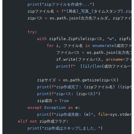
        print
(
"zipファイルを作成中..."
)
        zipファイル名 
=
 f
"
{
局名
}
_写真_
{
タイムスタンプ
}
.zip
        zipパス 
=
 os.path.join(出力先フォルダ, zipファイ
        try
:
            with
 zipfile.ZipFile(zipパス, 
"w"
, zipfil
                for
 i, ファイル名 
in
 enumerate
(成功ファ
                    ファイルパス 
=
 os.path.join(出力
                    zf.write(ファイルパス, 
arcname
=
ファ
                    print
(
f
"  [
{
i
}
/
{len
(成功ファイル一覧
            zipサイズ 
=
 os.path.getsize(zipパス)
            print
(
f
"zip作成完了: 
{
zipファイル名
}
 (
{
zip
            print
(
f
"zipパス: 
{
zipパス
}
"
)
            zip成功 
=
 True
        except
 Exception
 as
 e:
            print
(
f
"zip作成失敗: 
{
e
}
"
, 
file
=
sys.stderr
    elif
 not
 zip作成フラグ:
        print
(
"zip作成はスキップしました。"
)