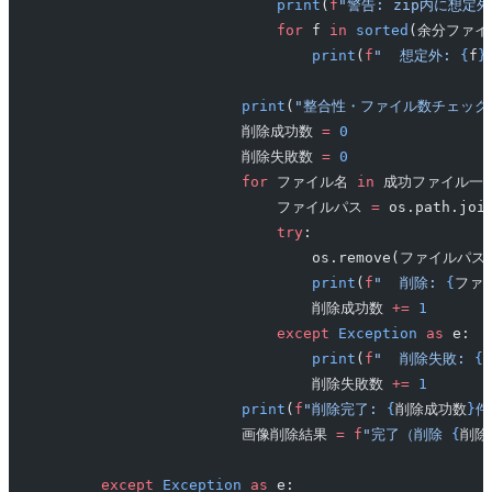
                            print
(
f
"警告: zip内に想定
                            for
 f 
in
 sorted
(余分ファイ
                                print
(
f
"  想定外: 
{
f
}
                        print
(
"整合性・ファイル数チェックO
                        削除成功数 
=
 0
                        削除失敗数 
=
 0
                        for
 ファイル名 
in
 成功ファイル一
                            ファイルパス 
=
 os.path.j
                            try
:
                                os.remove(ファイルパス
                                print
(
f
"  削除: 
{
ファ
                                削除成功数 
+=
 1
                            except
 Exception
 as
 e:
                                print
(
f
"  削除失敗: 
{
                                削除失敗数 
+=
 1
                        print
(
f
"削除完了: 
{
削除成功数
}
件
                        画像削除結果 
=
 f
"完了（削除 
{
削除
        except
 Exception
 as
 e: