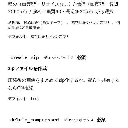
軽め（画質85・リサイズなし）/ 標準（画質75・長辺
2560px）/ 強め（画質60・長辺1920px）から選択
選択肢:
,
,
軽め圧縮（画質キープ）
標準圧縮(バランス型)
強
め圧縮(容量最優先)
デフォルト:
標準圧縮(バランス型)
必須
create_zip
チェックボックス
zipファイルを作成
圧縮後の画像をまとめてzip化するか。配布・共有する
ならON推奨
デフォルト:
true
必須
delete_compressed
チェックボックス