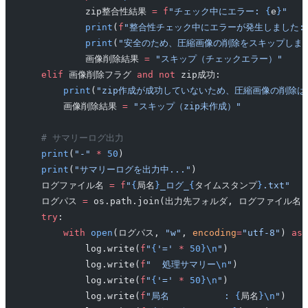
            zip整合性結果 
=
 f
"チェック中にエラー: 
{
e
}
"
            print
(
f
"整合性チェック中にエラーが発生しました:
            print
(
"安全のため、圧縮画像の削除をスキップしま
            画像削除結果 
=
 "スキップ（チェックエラー）"
    elif
 画像削除フラグ 
and
 not
 zip成功:
        print
(
"zip作成が成功していないため、圧縮画像の削除は
        画像削除結果 
=
 "スキップ（zip未作成）"
    # サマリーログ出力
    print
(
"-"
 *
 50
)
    print
(
"サマリーログを出力中..."
)
    ログファイル名 
=
 f
"
{
局名
}
_ログ_
{
タイムスタンプ
}
.txt"
    ログパス 
=
 os.path.join(出力先フォルダ, ログファイル名)
    try
:
        with
 open
(ログパス, 
"w"
, 
encoding
=
"utf-8"
) 
as
 
            log.write(
f
"
{
'='
 *
 50}\n
"
)
            log.write(
f
"  処理サマリー
\n
"
)
            log.write(
f
"
{
'='
 *
 50}\n
"
)
            log.write(
f
"局名          : 
{
局名
}\n
"
)