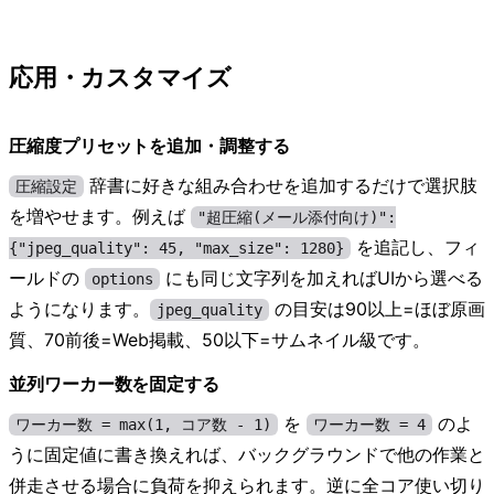
応用・カスタマイズ
圧縮度プリセットを追加・調整する
辞書に好きな組み合わせを追加するだけで選択肢
圧縮設定
を増やせます。例えば
"超圧縮(メール添付向け)":
を追記し、フィ
{"jpeg_quality": 45, "max_size": 1280}
ールドの
にも同じ文字列を加えればUIから選べる
options
ようになります。
の目安は90以上=ほぼ原画
jpeg_quality
質、70前後=Web掲載、50以下=サムネイル級です。
並列ワーカー数を固定する
を
のよ
ワーカー数 = max(1, コア数 - 1)
ワーカー数 = 4
うに固定値に書き換えれば、バックグラウンドで他の作業と
併走させる場合に負荷を抑えられます。逆に全コア使い切り