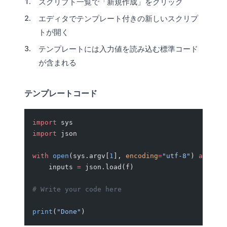
スクリプト一覧で「新規作成」をクリック
エディタでテンプレート付きの新しいスクリプ
トが開く
テンプレートには入力値を読み込む標準コード
が含まれる
テンプレートコード
import
 sys
import
 json
with
 open
(sys.argv[
1
], 
encoding
=
"utf-8"
) 
as
 f:
    inputs 
=
 json.load(f)
# Write your code here
print
(
"Done"
)