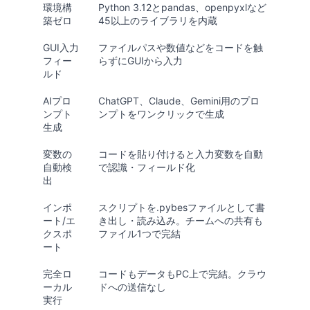
環境構
Python 3.12とpandas、openpyxlなど
築ゼロ
45以上のライブラリ
を内蔵
GUI入力
ファイルパスや数値などをコードを触
フィー
らずにGUIから入力
ルド
AIプロ
ChatGPT、Claude、Gemini用のプロ
ンプト
ンプトをワンクリックで生成
生成
変数の
コードを貼り付けると入力変数を自動
自動検
で認識・フィールド化
出
インポ
スクリプトを.pybesファイルとして書
ート/エ
き出し・読み込み。チームへの共有も
クスポ
ファイル1つで完結
ート
完全ロ
コードもデータもPC上で完結。クラウ
ーカル
ドへの送信なし
実行