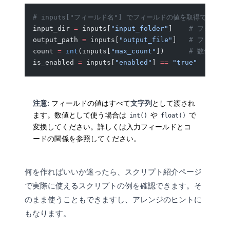
# inputs["フィールド名"] でフィールドの値を取得できます
input_dir 
=
 inputs[
"input_folder"
]    
# フォルダ
output_path 
=
 inputs[
"output_file"
]   
# ファイル
count 
=
 int
(inputs[
"max_count"
])      
# 数値型（
is_enabled 
=
 inputs[
"enabled"
] 
==
 "true"
  # チ
注意:
フィールドの値はすべて
文字列
として渡され
ます。数値として使う場合は
や
で
int()
float()
変換してください。詳しくは
入力フィールドとコ
ードの関係
を参照してください。
何を作ればいいか迷ったら、
スクリプト紹介ページ
で実際に使えるスクリプトの例を確認できます。そ
のまま使うこともできますし、アレンジのヒントに
もなります。