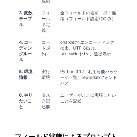
規約
3. 変数
フィ
全フィールドの名前・型・備
テーブ
ール
考（フィールド設定時のみ）
ル
ド定
義
4. コー
コー
chardetでエンコーディング
ディン
ド規
検出、UTF-8出力、
グルー
約
、進捗表示
os.path.join
ル
5. 環境
実行
Python 3.12、利用可能パッケ
情報
環境
ージ一覧、reportlabフォント
パス
6. やり
タス
ユーザーがここに実現したい
たいこ
ク記
ことを記述
と
述欄
フィールド状態によるプロンプト