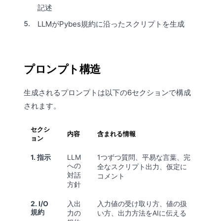
記述
LLMがPybes規約に沿ったスクリプトを生成
プロンプト構造
生成されるプロンプトは以下の6セクションで構成
されます。
セクシ
内容
含まれる情報
ョン
1. 指示
LLM
1つずつ質問、平易な言葉、完
への
全なスクリプト出力、仮定に
対話
コメント
方針
2. I/O
入出
入力値の受け取り方、値の扱
規約
力の
い方、出力方法をAIに伝える