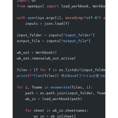
import
 os
from
 openpyxl 
import
 load_workbook, Workbook
with
 open
(sys.argv[
1
], 
encoding
=
"utf-8"
) 
as
 f:
    inputs 
=
 json.load(f)
input_folder 
=
 inputs[
"input_folder"
]
output_file 
=
 inputs[
"output_file"
]
wb_out 
=
 Workbook()
wb_out.remove(wb_out.active)
files 
=
 [f 
for
 f 
in
 os.listdir(input_folder) 
if
 
print
(
f
"
{len
(files)
}
 件のExcelファイルが見つかりまし
for
 i, fname 
in
 enumerate
(files, 
1
):
    path 
=
 os.path.join(input_folder, fname)
    wb_in 
=
 load_workbook(path)
    for
 sheet 
in
 wb_in.sheetnames:
        ws_in 
=
 wb_in[sheet]