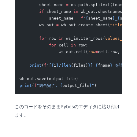
        sheet_name 
=
 os.path.splitext(fname)[
0
]
        if
 sheet_name 
in
 wb_out.sheetnames:
            sheet_name 
=
 f
"
{
sheet_name
}
_
{
sheet
}
"
        ws_out 
=
 wb_out.create_sheet(
title
=
sheet
        for
 row 
in
 ws_in.iter_rows(
values_only
=
F
            for
 cell 
in
 row:
                ws_out.cell(
row
=
cell.row, 
column
    print
(
f
"[
{
i
}
/
{len
(files)
}
] 
{
fname
}
 を読み込み
wb_out.save(output_file)
print
(
f
"結合完了: 
{
output_file
}
"
)
このコードをそのままPybesのエディタに貼り付け
ます。